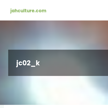
Zum
jahculture.com
Inhalt
springen
jc02_k