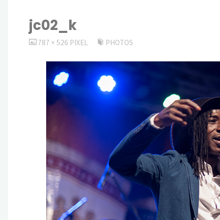
jc02_k
VOLLSTÄNDIGE
787 × 526
PIXEL
PHOTOS
GRÖSSE