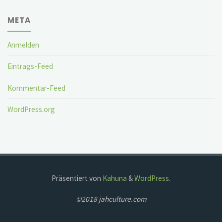
META
Anmelden
Eintrags-Feed
Kommentar-Feed
WordPress.org
Präsentiert von
Kahuna
&
WordPress
.
©2018 jahculture.com