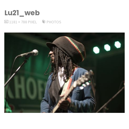
Lu21_web
VOLLSTÄNDIGE
1181 × 788
PIXEL
PHOTOS
GRÖSSE