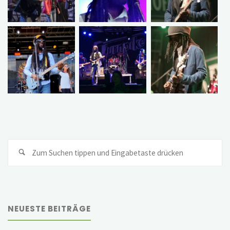
Su
Suchen
na
NEUESTE BEITRÄGE