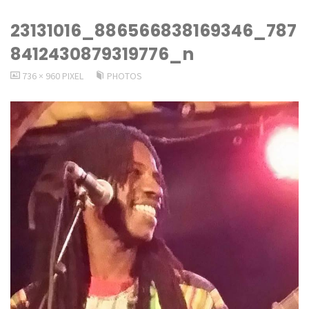
23131016_886566838169346_787
8412430879319776_n
VOLLSTÄNDIGE
736 × 960
PIXEL
PHOTOS
GRÖSSE