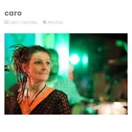
caro
VOLLSTÄNDIGE
1087 × 720
PIXEL
PHOTOS
GRÖSSE